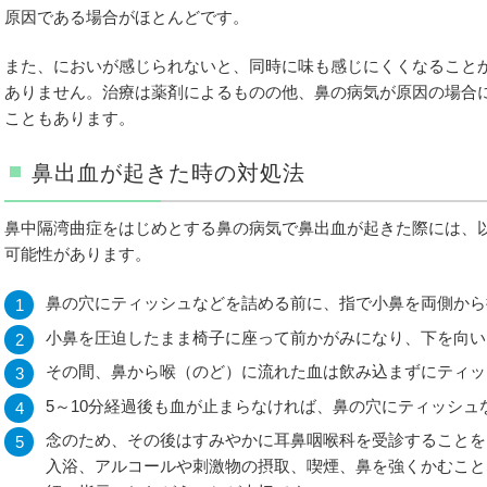
原因である場合がほとんどです。
また、においが感じられないと、同時に味も感じにくくなること
ありません。治療は薬剤によるものの他、鼻の病気が原因の場合
こともあります。
鼻出血が起きた時の対処法
鼻中隔湾曲症をはじめとする鼻の病気で鼻出血が起きた際には、
可能性があります。
鼻の穴にティッシュなどを詰める前に、指で小鼻を両側から
小鼻を圧迫したまま椅子に座って前かがみになり、下を向いた
その間、鼻から喉（のど）に流れた血は飲み込まずにティッ
5～10分経過後も血が止まらなければ、鼻の穴にティッシュ
念のため、その後はすみやかに耳鼻咽喉科を受診することを
入浴、アルコールや刺激物の摂取、喫煙、鼻を強くかむこと