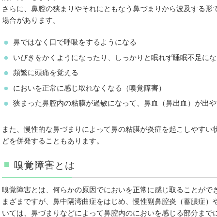
さらに、鼻腔の狭まりやそれにともなう鼻づまりから波及する形
場合があります。
鼻ではなく口で呼吸をするようになる
いびきをかくようになったり、しっかりと眠れず睡眠不足にな
頻繁に頭痛を覚える
においを正常に感じ取れなくなる（嗅覚障害）
狭まった鼻腔内の粘膜が過敏になって、鼻血（鼻出血）が出や
また、慢性的な鼻づまりによって鼻の粘膜が炎症を起こしやすい
どを併発することもあります。
嗅覚障害とは
嗅覚障害とは、何らかの原因でにおいを正常に感じ取ることがで
まざまですが、鼻中隔湾曲症をはじめ、慢性副鼻腔炎（蓄膿症）
いては、鼻づまりなどによって鼻腔内のにおいを感じる部分まで