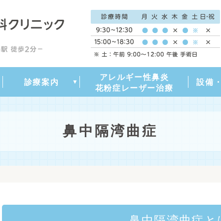
アレルギー性鼻炎
アレルギー性鼻炎・花粉症
いびき・睡眠時無呼吸症候
副鼻腔炎（蓄膿症）
喉（のど）の病気
中耳炎について
めまい・耳鳴り
診療内容一覧
鼻中隔湾曲症
診療案内
設備
群
花粉症レーザー治療
鼻中隔湾曲症
鼻中隔湾曲症と