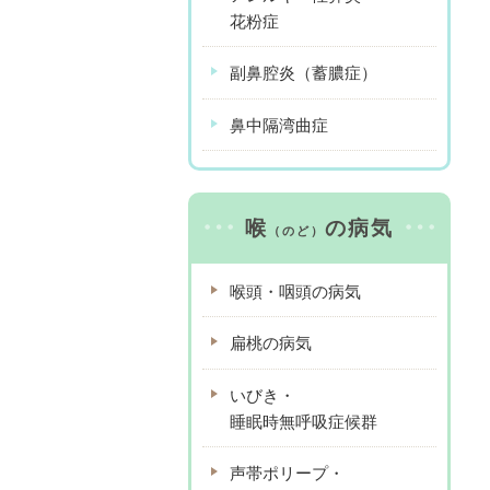
花粉症
副鼻腔炎（蓄膿症）
鼻中隔湾曲症
喉
の病気
（のど）
喉頭・咽頭の病気
扁桃の病気
いびき・
睡眠時無呼吸症候群
声帯ポリープ・