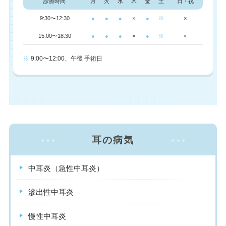
診療時間
月
火
水
木
金
土
日・祝
9:30〜12:30
●
●
●
×
●
※
×
15:00〜18:30
●
●
●
×
●
※
×
※
9:00〜12:00、午後 手術日
耳の病気
中耳炎（急性中耳炎）
滲出性中耳炎
慢性中耳炎