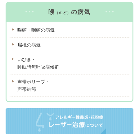
喉
の病気
（のど）
喉頭・咽頭の病気
扁桃の病気
いびき・
睡眠時無呼吸症候群
声帯ポリープ・
声帯結節