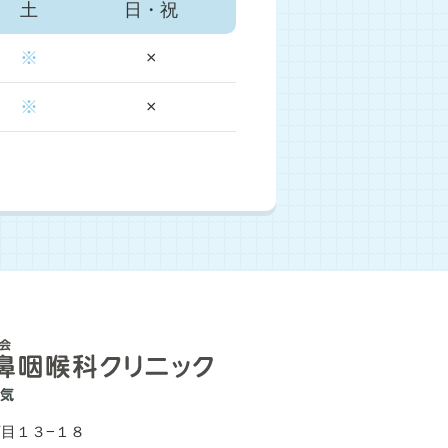
土
日・祝
※
×
※
×
目１３−１８