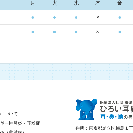
月
火
水
木
金
●
●
●
×
●
●
●
●
×
●
について
ギー性鼻炎・花粉症
住所：東京都足立区梅島１丁
炎（蓄膿症）