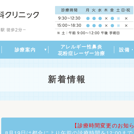
アレルギー性鼻炎
アレルギー性鼻炎・花粉症
いびき・睡眠時無呼吸症候
副鼻腔炎（蓄膿症）
喉（のど）の病気
中耳炎について
めまい・耳鳴り
診療内容一覧
鼻中隔湾曲症
診療案内
設備
群
花粉症レーザー治療
新着情報
【診療時間変更のお知
8月19日は都合により午前の診療時間を12:00