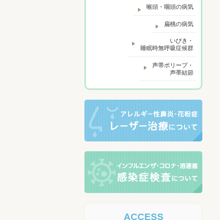
喉頭・咽頭の病気
扁桃の病気
いびき・
睡眠時無呼吸症候群
声帯ポリープ・
声帯結節
ACCESS