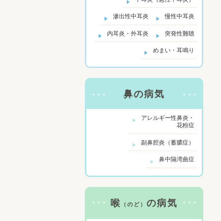
滲出性中耳炎
慢性中耳炎
内耳炎・外耳炎
突発性難聴
めまい・耳鳴り
鼻の病気
アレルギー性鼻炎・
花粉症
副鼻腔炎（蓄膿症）
鼻中隔湾曲症
喉
の病気
（のど）